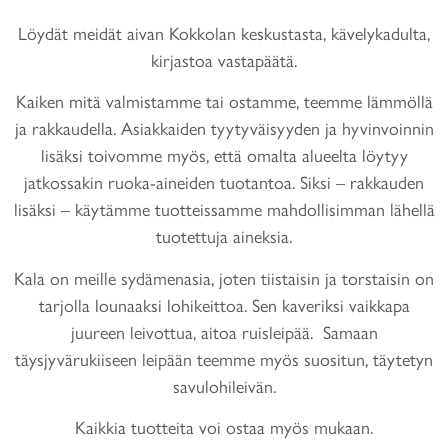
Löydät meidät aivan Kokkolan keskustasta, kävelykadulta,
kirjastoa vastapäätä.
Kaiken mitä valmistamme tai ostamme, teemme lämmöllä
ja rakkaudella. Asiakkaiden tyytyväisyyden ja hyvinvoinnin
lisäksi toivomme myös, että omalta alueelta löytyy
jatkossakin ruoka-aineiden tuotantoa. Siksi – rakkauden
lisäksi – käytämme tuotteissamme mahdollisimman lähellä
tuotettuja aineksia.
Kala on meille sydämenasia, joten tiistaisin ja torstaisin on
tarjolla lounaaksi lohikeittoa. Sen kaveriksi vaikkapa
juureen leivottua, aitoa ruisleipää. Samaan
täysjyvärukiiseen leipään teemme myös suositun, täytetyn
savulohileivän.
Kaikkia tuotteita voi ostaa myös mukaan.