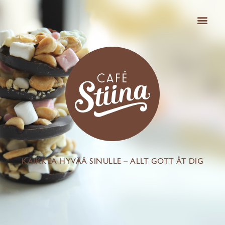
KAIKKEA HYVÄÄ SINULLE – ALLT GOTT ÅT DIG